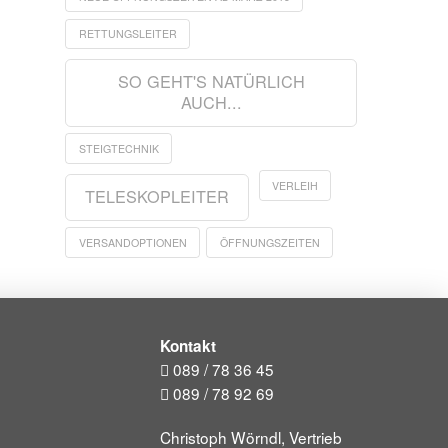
RETTUNGSLEITER
SO GEHT'S NATÜRLICH
AUCH...
STEIGTECHNIK
VERLEIH
TELESKOPLEITER
VERSANDOPTIONEN
ÖFFNUNGSZEITEN
Kontakt
089 / 78 36 45
089 / 78 92 69
Christoph Wörndl, Vertrieb