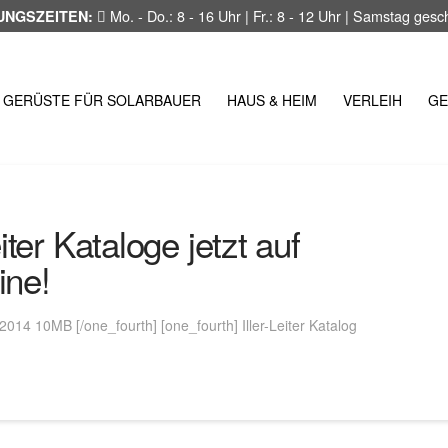
Mo. - Do.: 8 - 16 Uhr | Fr.: 8 - 12 Uhr | Samstag ges
UNGSZEITEN:
GERÜSTE FÜR SOLARBAUER
HAUS & HEIM
VERLEIH
GE
ter Kataloge jetzt auf
ine!
14 10MB [/one_fourth] [one_fourth] Iller-Leiter Katalog