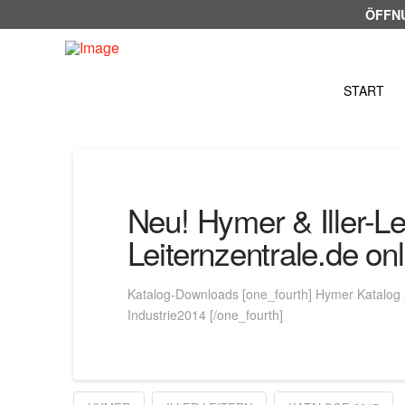
ÖFFN
START
Neu! Hymer & Iller-Lei
Leiternzentrale.de onl
Katalog-Downloads [one_fourth] Hymer Katalog 20
Industrie2014 [/one_fourth]