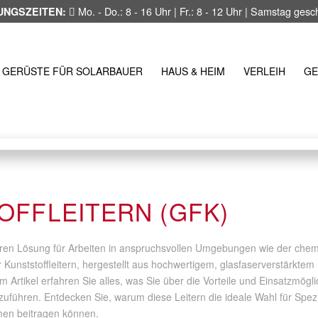
Mo. - Do.: 8 - 16 Uhr | Fr.: 8 - 12 Uhr | Samstag ges
UNGSZEITEN:
GERÜSTE FÜR SOLARBAUER
HAUS & HEIM
VERLEIH
GE
OFFLEITERN (GFK)
eren Lösung für Arbeiten in anspruchsvollen Umgebungen wie der chem
Kunststoffleitern, hergestellt aus hochwertigem, glasfaserverstärktem 
sem Artikel erfahren Sie alles, was Sie über die Vorteile und Einsatzmög
zuführen. Entdecken Sie, warum diese Leitern die ideale Wahl für Spezi
hmen beitragen können.